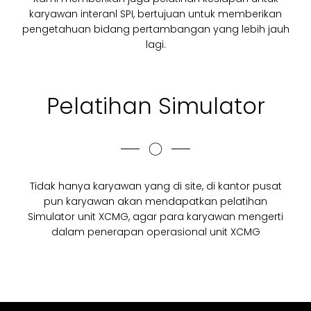
karyawan interanl SPI, bertujuan untuk memberikan
pengetahuan bidang pertambangan yang lebih jauh
lagi.
Pelatihan Simulator
Tidak hanya karyawan yang di site, di kantor pusat
pun karyawan akan mendapatkan pelatihan
Simulator unit XCMG, agar para karyawan mengerti
dalam penerapan operasional unit XCMG