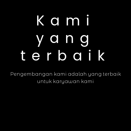
Kami
yang
terbaik
Pengembangan kami adalah yang terbaik
untuk karyawan kami